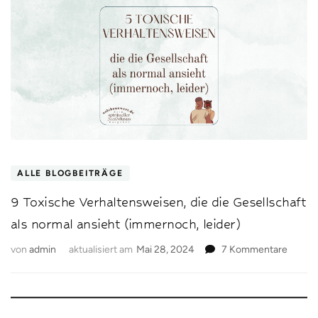
ALLE BLOGBEITRÄGE
9 Toxische Verhaltensweisen, die die Gesellschaft
als normal ansieht (immernoch, leider)
zu
von
admin
aktualisiert am
Mai 28, 2024
7 Kommentare
9
Toxisc
Verhal
die