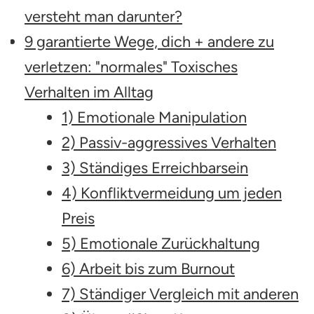
versteht man darunter?
9 garantierte Wege, dich + andere zu
verletzen: "normales" Toxisches
Verhalten im Alltag
1) Emotionale Manipulation
2) Passiv-aggressives Verhalten
3) Ständiges Erreichbarsein
4) Konfliktvermeidung um jeden
Preis
5) Emotionale Zurückhaltung
6) Arbeit bis zum Burnout
7) Ständiger Vergleich mit anderen