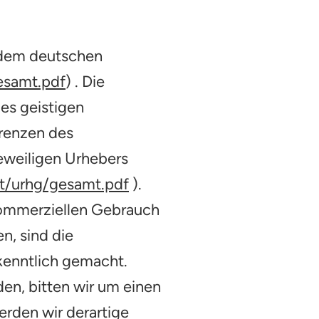
n dem deutschen
esamt.pdf
) . Die
des geistigen
Grenzen des
eweiligen Urhebers
t/urhg/gesamt.pdf
).
 kommerziellen Gebrauch
n, sind die
 kenntlich gemacht.
en, bitten wir um einen
rden wir derartige