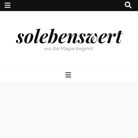
solebenswert
wo die Magie beginnt.