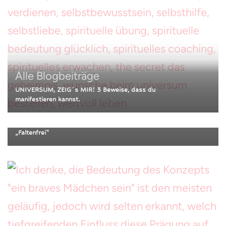
Alle Blogbeiträge
Heilung &
Alle Blogbeiträge
Geistheilung
Nützliches, Praktisches
UNIVERSUM, ZEIG´s MIR! 3 Beweise, dass du
(Haushalt, Kosmetik)
manifestieren kannst.
LED & EMS Gua Sha vs. Klassischer Gua Sha – Produkttest
(Rosental, Solaris) und persönlicher Erfahrungsbericht
„Faltenfrei“