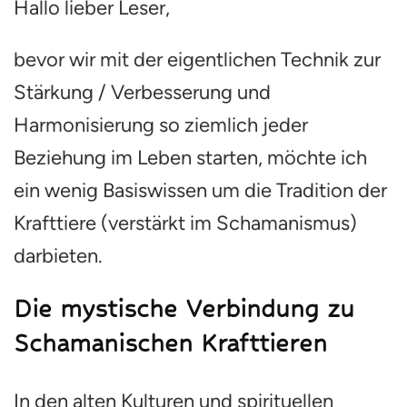
Hallo lieber Leser,
Achtung,
jetzt
bevor wir mit der eigentlichen Technik zur
wird’s
wild!
Stärkung / Verbesserung und
Mit
schamanischer
Harmonisierung so ziemlich jeder
Krafttier-
Technik
Beziehung im Leben starten, möchte ich
zu
ein wenig Basiswissen um die Tradition der
besseren
Beziehungen
Krafttiere (verstärkt im Schamanismus)
darbieten.
Die mystische Verbindung zu
Schamanischen Krafttieren
In den alten Kulturen und spirituellen