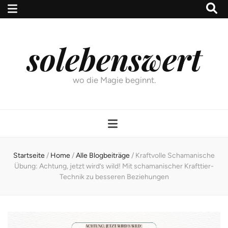
solebenswert
wo die Magie beginnt.
Startseite
/
Home
/
Alle Blogbeiträge
/
Kraftvolle Schamanische
Übung: Achtung, jetzt wird’s wild! Mit schamanischer Krafttier-
Technik zu besseren Beziehungen