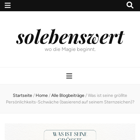
solebenswert
wo die Magie beginnt.
Startseite
/
Home
/
Alle Blogbeiträge
/
Was ist seine größte
Persönlichkeits-Schwäche (basierend auf seinem Sternzeichen)?