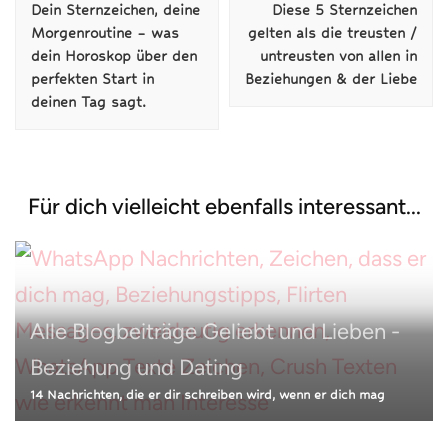
Dein Sternzeichen, deine
Diese 5 Sternzeichen
Morgenroutine – was
gelten als die treusten /
dein Horoskop über den
untreusten von allen in
perfekten Start in
Beziehungen & der Liebe
deinen Tag sagt.
Für dich vielleicht ebenfalls interessant...
Alle Blogbeiträge
Geliebt und Lieben -
Alle Blogbeiträge
Liebevolle Grüße &
Beziehung und Dating
Alle Blogbeiträge
Heilung &
Spruchbilder
14 Nachrichten, die er dir schreiben wird, wenn er dich mag
Geistheilung
Nützliches, Praktisches
NEU: 50 Gute Nacht & schönen Abend kostenlose Bilder,
Spruchbilder – Gruß Schlaf schön: Whatsapp Status, Facebook