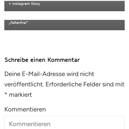
(Haushalt, Kosmetik)
+ Instagram Story
LED & EMS Gua Sha vs. Klassischer Gua Sha – Produkttest
(Rosental, Solaris) und persönlicher Erfahrungsbericht
„Faltenfrei“
Schreibe einen Kommentar
Deine E-Mail-Adresse wird nicht
veröffentlicht.
Erforderliche Felder sind mit
*
markiert
Kommentieren