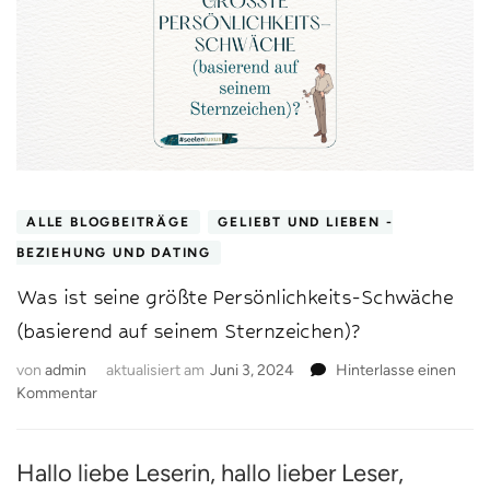
ALLE BLOGBEITRÄGE
GELIEBT UND LIEBEN -
BEZIEHUNG UND DATING
Was ist seine größte Persönlichkeits-Schwäche
(basierend auf seinem Sternzeichen)?
von
admin
aktualisiert am
Juni 3, 2024
Hinterlasse einen
zu
Kommentar
Was
ist
seine
Hallo liebe Leserin, hallo lieber Leser,
größte