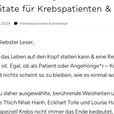
Zitate für Krebspatienten 
zu
, 2024
Hinterlasse einen Kommentar
Hoffnung,
Trost
und
 liebster Leser,
Heilung:
25
 das Leben auf den Kopf stellen kann & eine Re
berührende,
ganzheitliche
st. Egal, ob als Patient oder Angehörige*r – Kre
Zitate
für
 nichts scheint so zu bleiben, wie es einmal wa
Krebspatienten
&
Angehörige
du daher ausgewählte, berührende Weisheiten u
ie Thich Nhat Hanh, Eckhart Tolle und Louise H
 speziell Krebs nicht immer das Ende bedeutet