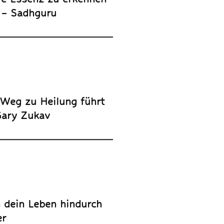
“ – Sadhguru
r Weg zu Heilung führt
Gary Zukav
h dein Leben hindurch
er