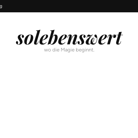
g
solebenswert
wo die Magie beginnt.