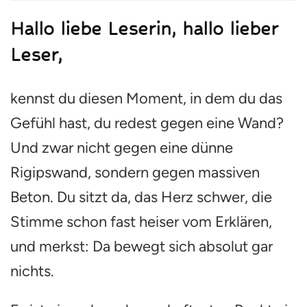
sich
dein
Hallo liebe Leserin, hallo lieber
Partner
einfach
Leser,
nicht
verändert:
Wie
kennst du diesen Moment, in dem du das
du
Gefühl hast, du redest gegen eine Wand?
aufhörst,
einen
Und zwar nicht gegen eine dünne
verlorenen
Kampf
Rigipswand, sondern gegen massiven
zu
kämpfen
Beton. Du sitzt da, das Herz schwer, die
Stimme schon fast heiser vom Erklären,
und merkst: Da bewegt sich absolut gar
nichts.