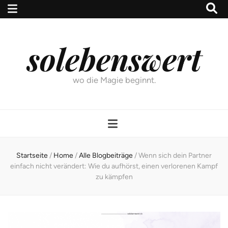
solebenswert
wo die Magie beginnt.
Startseite
/
Home
/
Alle Blogbeiträge
/
Wenn sich dein Partner
einfach nicht verändert: Wie du aufhörst, einen verlorenen Kampf
zu kämpfen