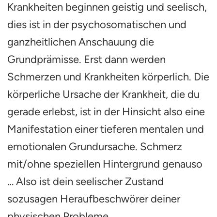
Krankheiten beginnen geistig und seelisch,
Krankhe
und
dies ist in der psychosomatischen und
Schmer
beginnt
ganzheitlichen Anschauung die
7
Grundprämisse. Erst dann werden
Tipps
zur
Schmerzen und Krankheiten körperlich. Die
Ursach
deines
körperliche Ursache der Krankheit, die du
Leidens
gerade erlebst, ist in der Hinsicht also eine
Manifestation einer tieferen mentalen und
emotionalen Grundursache. Schmerz
mit/ohne speziellen Hintergrund genauso
… Also ist dein seelischer Zustand
sozusagen Heraufbeschwörer deiner
physischen Probleme.