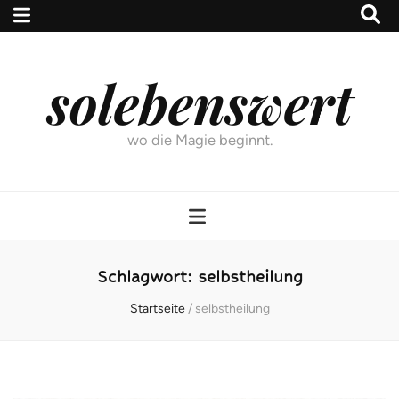
solebenswert
wo die Magie beginnt.
Schlagwort:
selbstheilung
Startseite
/
selbstheilung