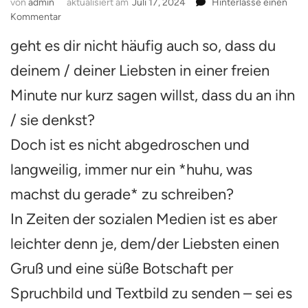
von
admin
aktualisiert am
Juli 17, 2024
Hinterlasse einen
zu
Kommentar
Liebe
geht es dir nicht häufig auch so, dass du
texten
–
deinem / deiner Liebsten in einer freien
30
kurze
Minute nur kurz sagen willst, dass du an ihn
Sprüche
/ sie denkst?
/
Bilder
Doch ist es nicht abgedroschen und
&
Texte
langweilig, immer nur ein *huhu, was
für
Whatsapp,
machst du gerade* zu schreiben?
Messenger,
In Zeiten der sozialen Medien ist es aber
SMS
–
leichter denn je, dem/der Liebsten einen
*denk
an
Gruß und eine süße Botschaft per
dich*
Spruchbild und Textbild zu senden – sei es
Liebesbotschaft