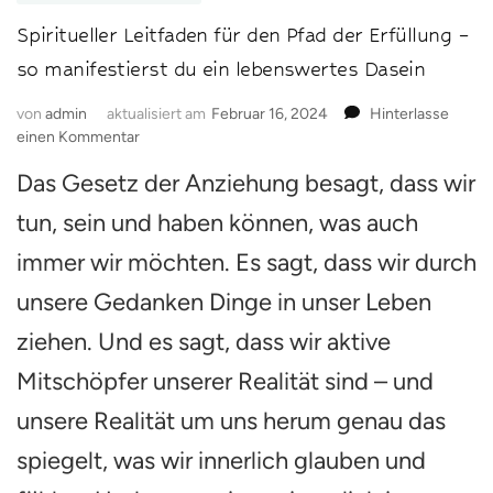
Spiritueller Leitfaden für den Pfad der Erfüllung –
so manifestierst du ein lebenswertes Dasein
von
admin
aktualisiert am
Februar 16, 2024
Hinterlasse
zu
einen Kommentar
Spiritueller
Das Gesetz der Anziehung besagt, dass wir
Leitfaden
für
tun, sein und haben können, was auch
den
Pfad
immer wir möchten. Es sagt, dass wir durch
der
unsere Gedanken Dinge in unser Leben
Erfüllung
–
ziehen. Und es sagt, dass wir aktive
so
manifestierst
Mitschöpfer unserer Realität sind – und
du
ein
unsere Realität um uns herum genau das
lebenswertes
spiegelt, was wir innerlich glauben und
Dasein