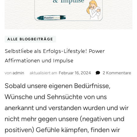
ALLE BLOGBEITRÄGE
Selbstliebe als Erfolgs-Lifestyle! Power
Affirmationen und Impulse
zu
von
admin
aktualisiert am
Februar 16, 2024
2 Kommentare
Sel
Sobald unsere eigenen Bedürfnisse,
als
Erf
Wünsche und Sehnsüchte von uns
Lif
Po
anerkannt und verstanden wurden und wir
Aff
nicht mehr gegen unsere (negativen und
un
Im
positiven) Gefühle kämpfen, finden wir