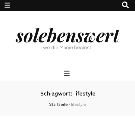
solebenswert
wo die Magie beginnt.
Schlagwort:
lifestyle
Startseite
/
lifestyle