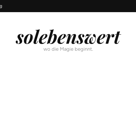
g
solebenswert
wo die Magie beginnt.