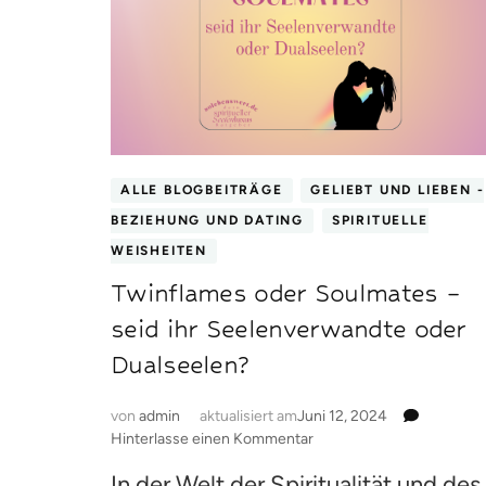
ALLE BLOGBEITRÄGE
GELIEBT UND LIEBEN -
BEZIEHUNG UND DATING
SPIRITUELLE
WEISHEITEN
Twinflames oder Soulmates –
seid ihr Seelenverwandte oder
Dualseelen?
von
admin
aktualisiert am
Juni 12, 2024
zu
Hinterlasse einen Kommentar
Twinflames
In der Welt der Spiritualität und des
oder