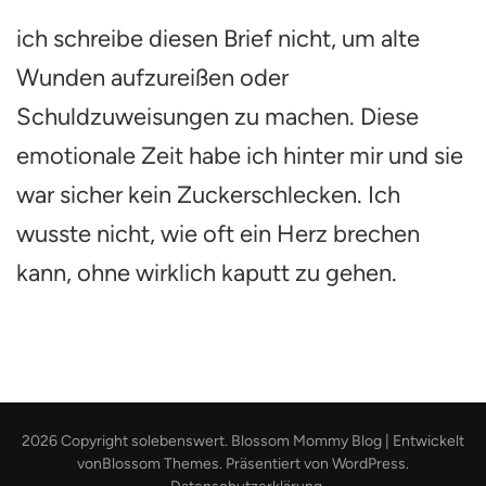
Ein
ich schreibe diesen Brief nicht, um alte
Brief
an
Wunden aufzureißen oder
den
Mann,
Schuldzuweisungen zu machen. Diese
der
emotionale Zeit habe ich hinter mir und sie
mich
sitzen
war sicher kein Zuckerschlecken. Ich
gelassen
hat
wusste nicht, wie oft ein Herz brechen
–
und
kann, ohne wirklich kaputt zu gehen.
dem
ich
dafür
danke.
2026 Copyright
solebenswert
.
Blossom Mommy Blog | Entwickelt
von
Blossom Themes
. Präsentiert von
WordPress
.