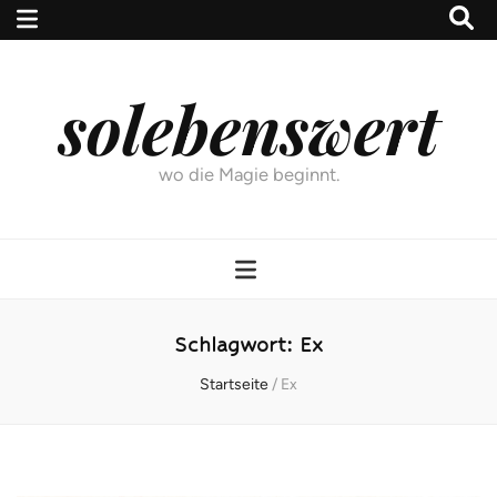
solebenswert
wo die Magie beginnt.
Schlagwort:
Ex
Startseite
/
Ex