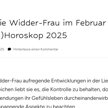
ie Widder-Frau im Februar 
s-)Horoskop 2025
zu
025
Hinterlasse einen Kommentar
Das
erwartet
die
Widder-
Frau
idder-Frau aufregende Entwicklungen in der Lie
im
Februar
ichen liebt sie es, die Kontrolle zu behalten, 
in
der
ndungen ihr Gefühlsleben durcheinanderwirbe
Liebe:
(Valentinstags-)Horoskop
 spannende Aspekte zu beachten.