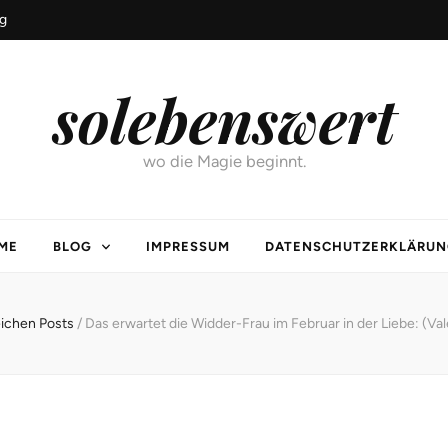
g
solebenswert
wo die Magie beginnt.
ME
BLOG
IMPRESSUM
DATENSCHUTZERKLÄRUN
ichen Posts
/
Das erwartet die Widder-Frau im Februar in der Liebe: (V