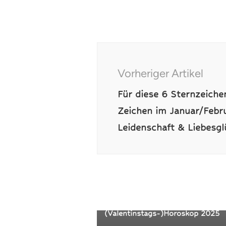
Beitragsnavigati
Vorheriger Artikel
Für diese 6 Sternzeiche
Zeichen im Januar/Febr
Leidenschaft & Liebesgl
Alle Blogbeiträge
Sternzeichen Posts
Das erwartet die Jungfrau-Frau 
Februar in der Liebe:
(Valentinstags-)Horoskop 2025