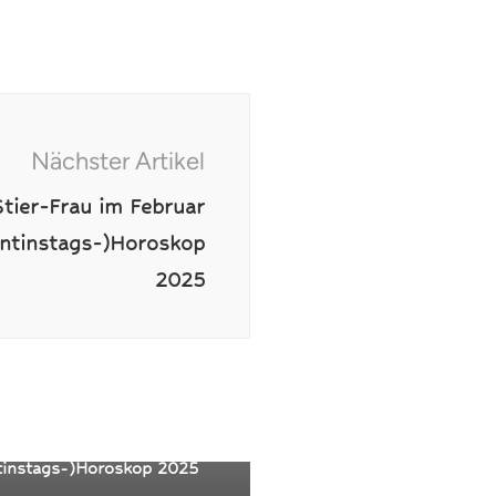
Nächster Artikel
Stier-Frau im Februar
lentinstags-)Horoskop
2025
nzeichen Posts
wartet die Skorpion-Frau im
r in der Liebe:
tinstags-)Horoskop 2025