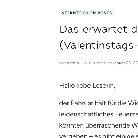
STERNZEICHEN POSTS
Das erwartet d
(Valentinstag
von
admin
aktualisiert am
Januar 20, 2
Hallo liebe Leserin,
der Februar hält für die W
leidenschaftliches Feuerze
könnten überraschende We
vergeben – es gibt einige