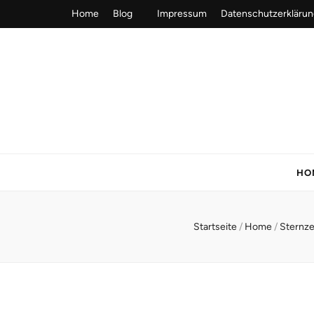
Home
Blog
Impressum
Datenschutzerklärun
HO
Startseite
/
Home
/
Sternze