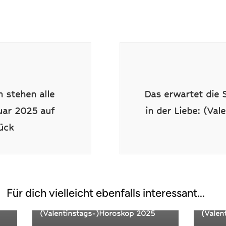
on
n stehen alle
Das erwartet die 
uar 2025 auf
in der Liebe: (Va
ück
Sternzeichen Posts
Ster
im
Das erwartet die Zwillinge-Frau im
Das er
Für dich vielleicht ebenfalls interessant...
Februar in der Liebe:
Februa
(Valentinstags-)Horoskop 2025
(Valen