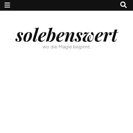
solebenswert
wo die Magie beginnt.