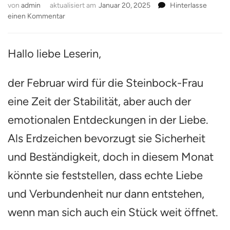
von
admin
aktualisiert am
Januar 20, 2025
Hinterlasse
zu
einen Kommentar
Das
erwartet
die
Hallo liebe Leserin,
Steinbock-
Frau
der Februar wird für die Steinbock-Frau
im
Februar
eine Zeit der Stabilität, aber auch der
in
der
emotionalen Entdeckungen in der Liebe.
Liebe:
(Valentinstags-)Horoskop
Als Erdzeichen bevorzugt sie Sicherheit
2025
und Beständigkeit, doch in diesem Monat
könnte sie feststellen, dass echte Liebe
und Verbundenheit nur dann entstehen,
wenn man sich auch ein Stück weit öffnet.